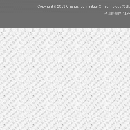
Copyright © 2013 Changzhou Institute Of Tec
巫山路校区: 江苏